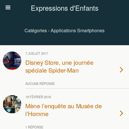
Expressions d'Enfants
Catégories ›
Applications Smartphones
7 JUILLET 2017
Disney Store, une journée
spéciale Spider-Man
AUCUNE RÉPONSE
19 FÉVRIER 2016
Mène l’enquête au Musée de
l’Homme
1 RÉPONSE