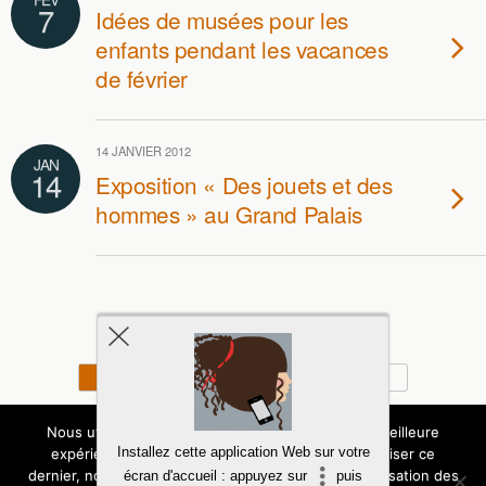
7
Idées de musées pour les
enfants pendant les vacances
de février
14 JANVIER 2012
JAN
14
Exposition « Des jouets et des
hommes » au Grand Palais
Retour au début
Mobile
Bureau
Copyright - Tous droits - Expressions d'Enfants
Nous utilisons des cookies pour vous garantir la meilleure
Installez cette application Web sur votre
expérience sur notre site. Si vous continuez à utiliser ce
Politique de confidentialité
dernier, nous considérerons que vous acceptez l'utilisation des
écran d'accueil : appuyez sur
puis