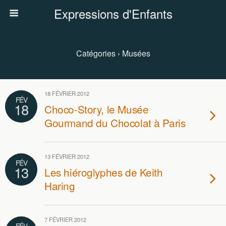
Expressions d'Enfants
Catégories ›
Musées
18 FÉVRIER 2012
FÉV
18
Choco-Story, le Musée
Gourmand du Chocolat à Paris
13 FÉVRIER 2012
FÉV
13
Les hiéroglyphes de Keith
Haring
7 FÉVRIER 2012
FÉV