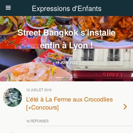
Expressions d'Enfants
Street Bangkok s’installe
enfin à Lyon !
19 JUIN 2025
12 JUILLET 2019
L’été à La Ferme aux Crocodiles
[+Concours]
16 RÉPONSES