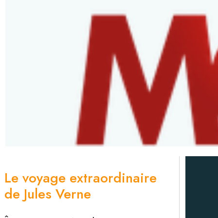
Le voyage extraordinaire
de Jules Verne