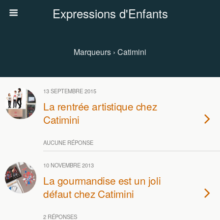
Expressions d'Enfants
Marqueurs › Catimini
13 SEPTEMBRE 2015
La rentrée artistique chez
Catimini
AUCUNE RÉPONSE
10 NOVEMBRE 2013
La gourmandise est un joli
défaut chez Catimini
2 RÉPONSES