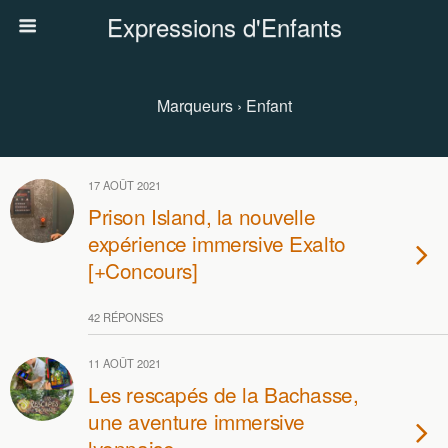
Expressions d'Enfants
Marqueurs › Enfant
17 AOÛT 2021
Prison Island, la nouvelle
expérience immersive Exalto
[+Concours]
42 RÉPONSES
11 AOÛT 2021
Les rescapés de la Bachasse,
une aventure immersive