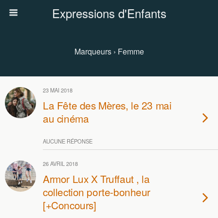
Expressions d'Enfants
Marqueurs › Femme
23 MAI 2018
La Fête des Mères, le 23 mai
au cinéma
AUCUNE RÉPONSE
26 AVRIL 2018
Armor Lux X Truffaut , la
collection porte-bonheur
[+Concours]