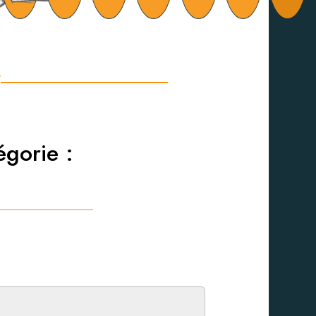
y
égorie :