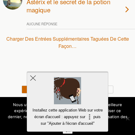
Astérix et le secret de la potion
magique
AUCUNE RÉPONSE
Charger Des Entrées Supplémentaires Taguées De Cette
Façon…
Retour au début
Mobile
Bureau
Copyright - Tous droits - Expressions d'Enfants
Nous utilisons des cookies pour vous garantir la meilleure
Installez cette application Web sur votre
expérience sur notre site. Si vous continuez à utiliser ce
Politique de confidentialité
dernier, nous considérerons que vous acceptez l'utilisation des
écran d'accueil : appuyez sur
puis
cookies.
sur "Ajouter à l'écran d'accueil"
Ok