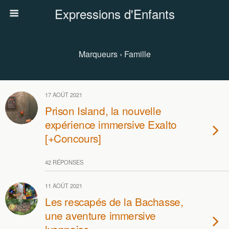
Expressions d'Enfants
Marqueurs › Famille
17 AOÛT 2021
Prison Island, la nouvelle
expérience immersive Exalto
[+Concours]
42 RÉPONSES
11 AOÛT 2021
Les rescapés de la Bachasse,
une aventure immersive