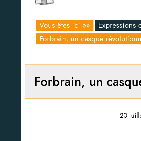
Vous êtes ici »»
Expressions 
Forbrain, un casque révolutionn
Forbrain, un casqu
20 juil