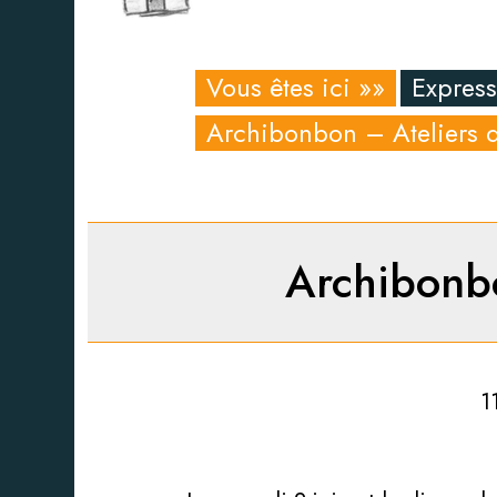
Vous êtes ici »»
Express
Archibonbon – Ateliers d
Archibonbo
1