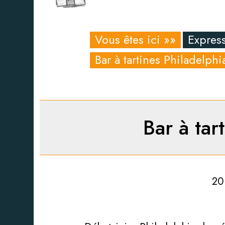
Vous êtes ici »»
Express
Bar à tartines Philadelphi
Bar à tar
20