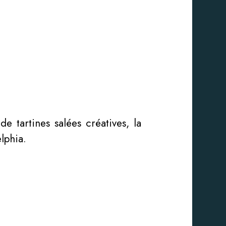
e tartines salées créatives,
la
lphia.