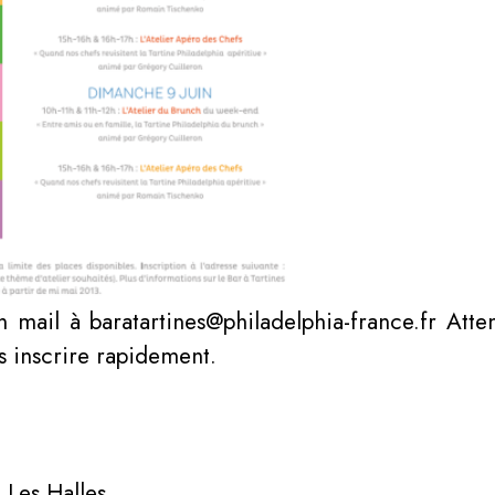
 mail à baratartines@philadelphia-france.fr
Atte
us inscrire rapidement.
, Les Halles