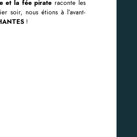
e et la fée pirate
raconte les
er soir, nous étions à l’avant-
HANTES
!