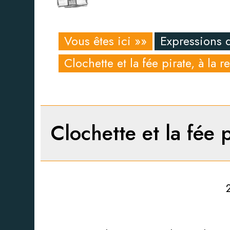
Vous êtes ici »»
Expressions 
Clochette et la fée pirate, à la
Clochette et la fée 