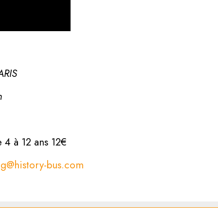
ARIS
h
e 4 à 12 ans 12€
ng@history-bus.com