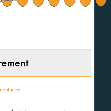
trement
mentaires