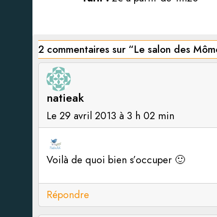
2 commentaires sur “
Le salon des Môm
natieak
Le 29 avril 2013 à 3 h 02 min
Voilà de quoi bien s’occuper 🙂
Répondre