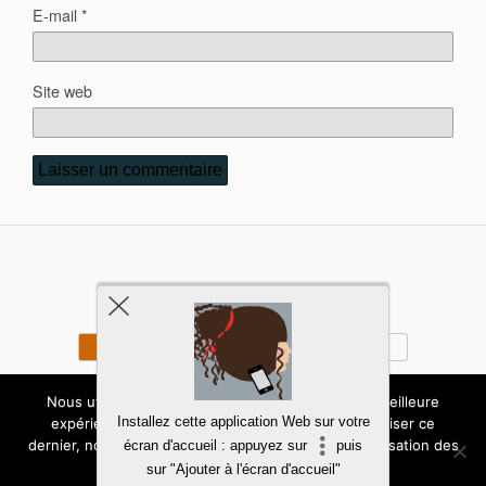
E-mail
*
Site web
Retour au début
Mobile
Bureau
Copyright - Tous droits - Expressions d'Enfants
Nous utilisons des cookies pour vous garantir la meilleure
Installez cette application Web sur votre
expérience sur notre site. Si vous continuez à utiliser ce
Politique de confidentialité
dernier, nous considérerons que vous acceptez l'utilisation des
écran d'accueil : appuyez sur
puis
cookies.
sur "Ajouter à l'écran d'accueil"