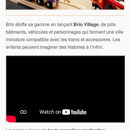
Brio étoffe sa gamme en lançant
Brio Village
, de jolis
bâtiments, véhicules et personnages qui forment une ville
miniature compatible avec les trains et accessoires. Les
enfants peuvent imaginer des histoires à l’infini.