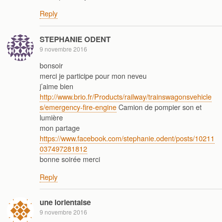
Reply
STEPHANIE ODENT
9 novembre 2016
bonsoir
merci je participe pour mon neveu
j’aime bien
http://www.brio.fr/Products/railway/trainswagonsvehicle
s/emergency-fire-engine
Camion de pompier son et
lumière
mon partage
https://www.facebook.com/stephanie.odent/posts/10211
037497281812
bonne soirée merci
Reply
une lorientaise
9 novembre 2016