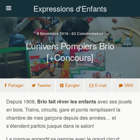
Expressions d'Enfants
8 Novembre 2016 • 63 Commentaires
L’univers Pompiers Brio
[+Concours]
Partager
Tweeter
Épingler
E-mail
SMS
Depuis 1908,
Brio fait rêver les enfants
avec ses jouets
en bois. Trains, circuits, gare et ponts remplissent la
chambre de mes garçons depuis des années… et
s’étendent parfois jusque dans le salon!
La marque agrandit sa gamme avec le grand circuit