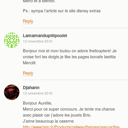
Merci et à bientôt.
Ps : sympa l’article sur le site disney extras
Reply
Lamamanduptitpoulet
12 novembre 2016
Bonjour moi et mon loulou on adore lhelicoptere! Je
croise fort les doigts je like les pages bonafe laetitia
Merciiii
Reply
Djahann
12 novembre 2016
Bonjour Aurélie,
Merci pour ce super concours. Je tente ma chance
avec plaisir car j’adore les jouets Brio.
J’aime beaucoup la caserne
http://www.brio.fr/Products/railway/themes/rescue/fire-