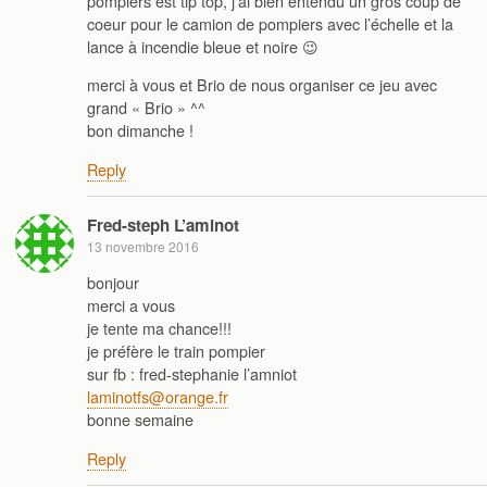
pompiers est tip top, j’ai bien entendu un gros coup de
coeur pour le camion de pompiers avec l’échelle et la
lance à incendie bleue et noire 😉
merci à vous et Brio de nous organiser ce jeu avec
grand « Brio » ^^
bon dimanche !
Reply
Fred-steph L’aminot
13 novembre 2016
bonjour
merci a vous
je tente ma chance!!!
je préfère le train pompier
sur fb : fred-stephanie l’amniot
laminotfs@orange.fr
bonne semaine
Reply