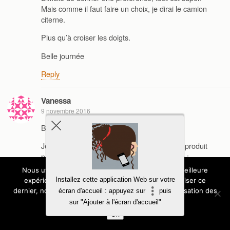
Mais comme il faut faire un choix, je dirai le camion
citerne.
Plus qu’à croiser les doigts.
Belle journée
Reply
Vanessa
9 novembre 2016
Bonjour,
Je participe à ce super concours. Voici mon produit
préféré : véhicule de pompier son et lumière :
http://www.brio.fr/Products/railway/themes/rescue/fire-
Nous utilisons des cookies pour vous garantir la meilleure
engine
C’est toujours sympathique de voir les jouets
Installez cette application Web sur votre
expérience sur notre site. Si vous continuez à utiliser ce
bouger tout seul!
dernier, nous considérerons que vous acceptez l'utilisation des
écran d'accueil : appuyez sur
puis
cookies.
sur "Ajouter à l'écran d'accueil"
Je croise les doigts et vous souhaite une excellente
Ok
journée.