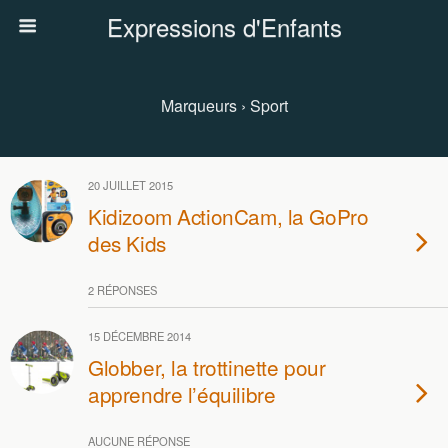
Expressions d'Enfants
Marqueurs › Sport
20 JUILLET 2015
Kidizoom ActionCam, la GoPro
des Kids
2 RÉPONSES
15 DÉCEMBRE 2014
Globber, la trottinette pour
apprendre l’équilibre
AUCUNE RÉPONSE