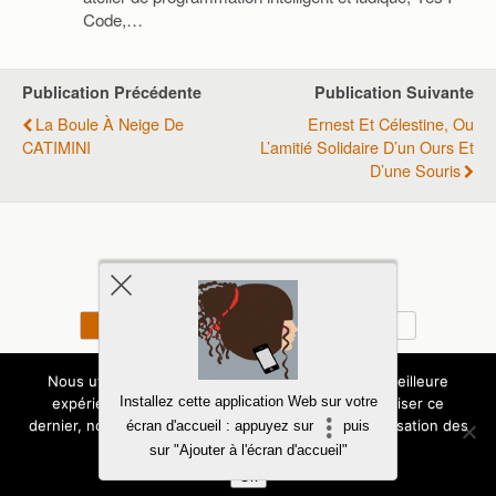
Code,…
Publication Précédente
Publication Suivante
La Boule À Neige De
Ernest Et Célestine, Ou
CATIMINI
L’amitié Solidaire D’un Ours Et
D’une Souris
Retour au début
Mobile
Bureau
Copyright - Tous droits - Expressions d'Enfants
Nous utilisons des cookies pour vous garantir la meilleure
Installez cette application Web sur votre
expérience sur notre site. Si vous continuez à utiliser ce
Politique de confidentialité
dernier, nous considérerons que vous acceptez l'utilisation des
écran d'accueil : appuyez sur
puis
cookies.
sur "Ajouter à l'écran d'accueil"
Ok