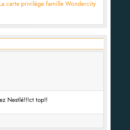
La carte privilège famille Wondercity
z Nestlé!!!ct top!!