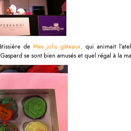
pâtissière de
Mes jolis gâteaux,
qui animait l’ate
t Gaspard se sont bien amusés et quel régal à la ma