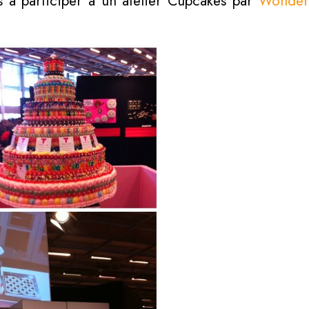
és à participer à un atelier Cupcakes par
Wonderc