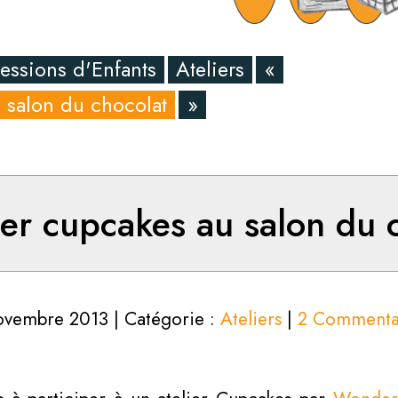
essions d'Enfants
Ateliers
«
u salon du chocolat
»
ier cupcakes au salon du 
ovembre 2013 | Catégorie :
Ateliers
|
2 Commenta