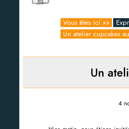
Vous êtes ici »»
Expr
Un atelier cupcakes a
Un atel
4 n