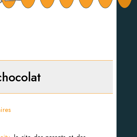
chocolat
ires