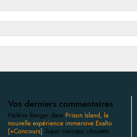
Vos derniers commentaires
Hélène Ranger dans
Prison Island, la
nouvelle expérience immersive Exalto
[+Concours]
Super concept, chouette