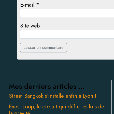
E-mail
*
Site web
Mes derniers articles ...
Street Bangkok s’installe enfin à Lyon !
Exost Loop, le circuit qui défie les lois de
la gravité