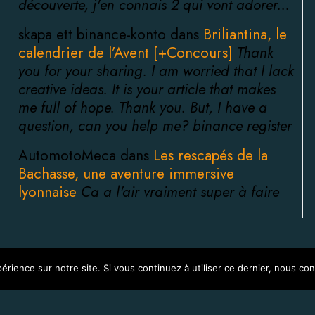
découverte, j'en connais 2 qui vont adorer...
skapa ett binance-konto dans
Briliantina, le
calendrier de l’Avent [+Concours]
Thank
you for your sharing. I am worried that I lack
creative ideas. It is your article that makes
me full of hope. Thank you. But, I have a
question, can you help me? binance register
AutomotoMeca dans
Les rescapés de la
Bachasse, une aventure immersive
lyonnaise
Ca a l'air vraiment super à faire
érience sur notre site. Si vous continuez à utiliser ce dernier, nous co