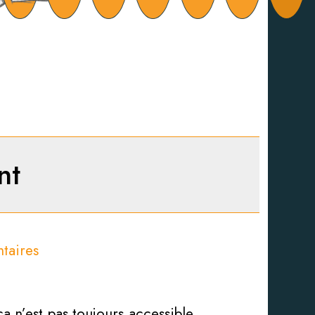
nt
taires
 n’est pas toujours accessible.