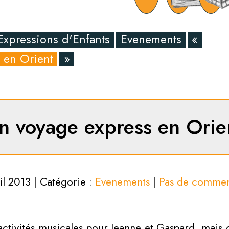
Expressions d'Enfants
Evenements
«
 en Orient
»
n voyage express en Orie
il 2013 | Catégorie :
Evenements
|
Pas de commen
ctivités musicales pour Jeanne et Gaspard, mais ça