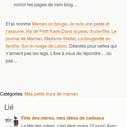
noircir les pages de mon blog…
Et je nomme
Maman on bouge
,
Je suis une peste et
j’assume
,
Iris de Petit Karel
,
Dans la peau d’une fille
,
Le
journal de Maman
,
Madame Statler
,
La bougeotte en
famille
,
Sur le nuage de Lexou
. Désolée pour celles qui
n’aiment pas les tags. Libre à vous de répondre… ou
pas…
Catégories:
Mes petits trucs de maman
Lié
Fête des mères, mes idées de cadeaux
La fête des mères, c'est dans moins 12 jours! Avez-