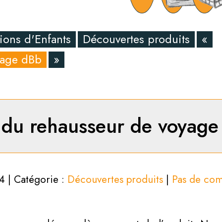
ions d'Enfants
Découvertes produits
«
yage dBb
»
 du rehausseur de voyag
4 | Catégorie :
Découvertes produits
|
Pas de co