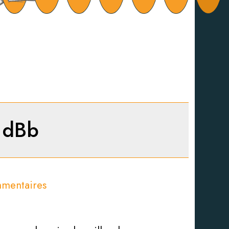
e dBb
mmentaires