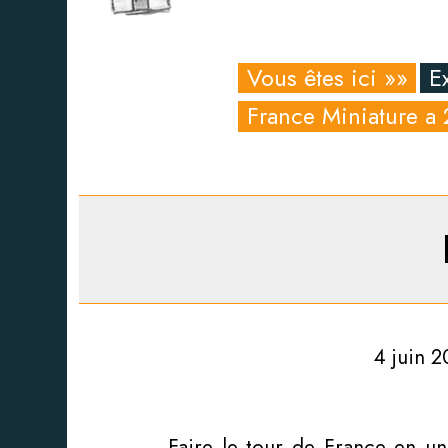
Vous êtes ici »»
E
France Miniature a 
4 juin 2
Faire le tour de France en u