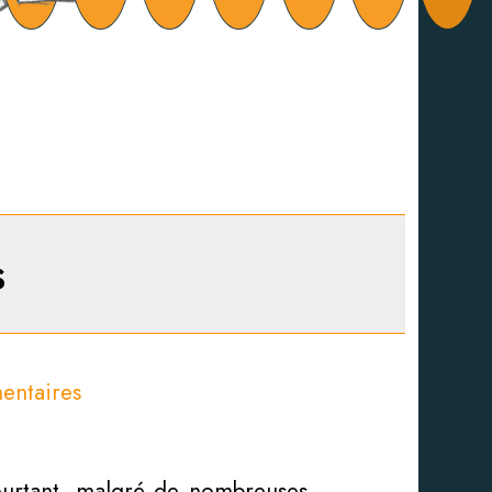
s
entaires
ourtant, malgré de nombreuses