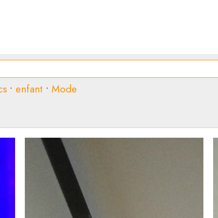
cs
•
enfant
•
Mode