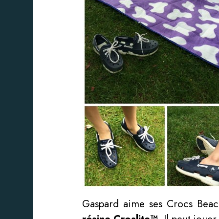
Gaspard aime ses Crocs Beach 
résine Croslite™
. Il peut joue