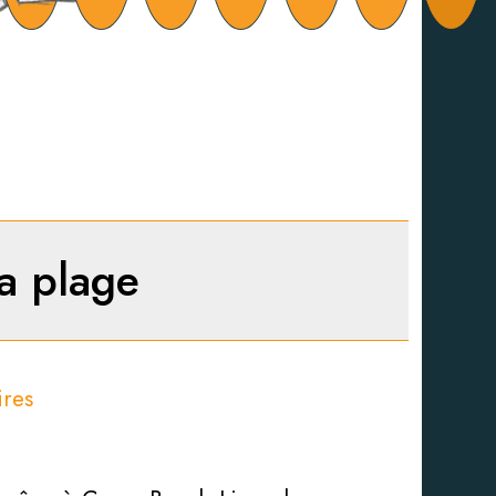
la plage
res