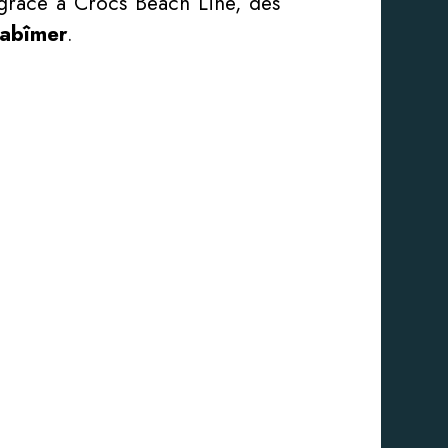
e grâce à Crocs Beach Line, des
’abîmer
.