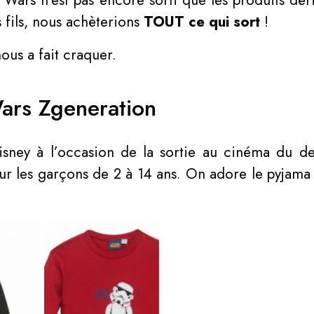
 Wars n’est pas encore sorti que les produits dér
 fils, nous achèterions
TOUT ce qui sort
!
ous a fait craquer.
Wars Zgeneration
sney à l’occasion de la sortie au cinéma du der
ur les garçons de 2 à 14 ans. On adore le pyjama (