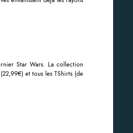
ivés envahissent déjà les rayons
nier Star Wars. La collection
22,99€) et tous les TShirts (de