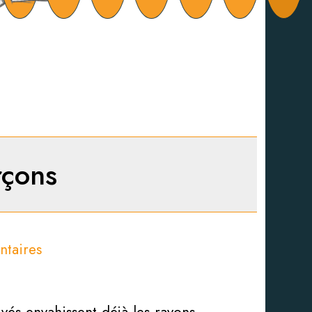
rçons
taires