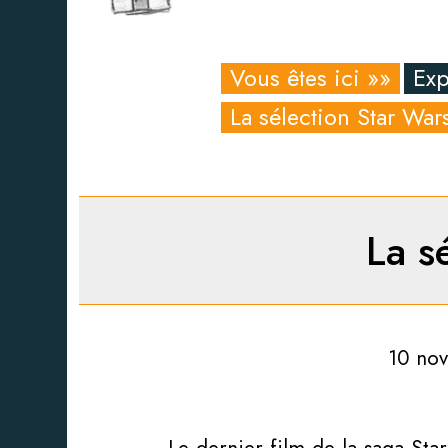
Vous êtes ici »»
Exp
La sélection Star Wa
La s
10 nov