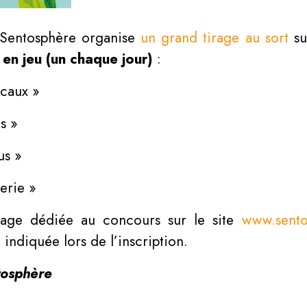
, Sentosphère organise
un grand tirage au sort
su
 en jeu (un chaque jour)
:
icaux »
s »
us »
erie »
a page dédiée au concours sur le site
www.sento
e indiquée lors de l’inscription.
tosphère