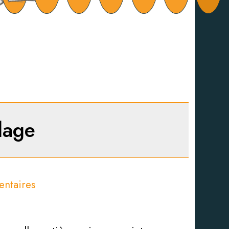
lage
ntaires