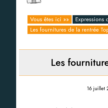
Vous êtes ici »»
Expressions 
Les fournitures de la rentrée T
Les fournitur
16 juillet