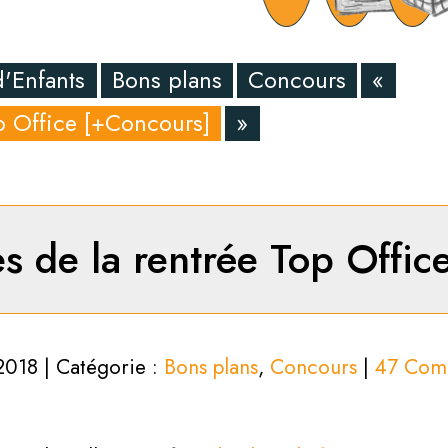
d'Enfants
Bons plans
Concours
«
op Office [+Concours]
»
es de la rentrée Top Offi
 2018 | Catégorie :
Bons plans
,
Concours
|
47 Com