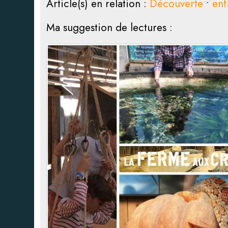
Article(s) en relation :
Découverte
•
enf
Ma suggestion de lectures :