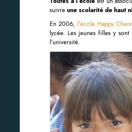
Toutes à l’école
est un associ
suivre
une scolarité de haut 
En 2006,
l’école Happy Chan
lycée. Les jeunes filles y so
l’université.