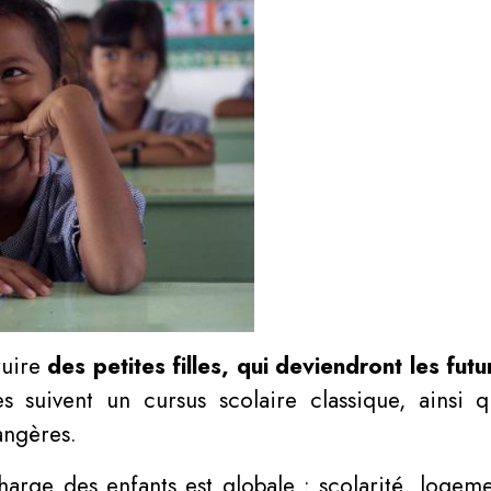
ruire
des petites filles, qui deviendront les fu
s suivent un cursus scolaire classique, ainsi
angères.
arge des enfants est globale : scolarité, logeme