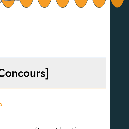
+Concours]
s