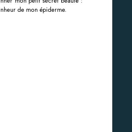
donner mon petit secret beauté :
onheur de mon épiderme.