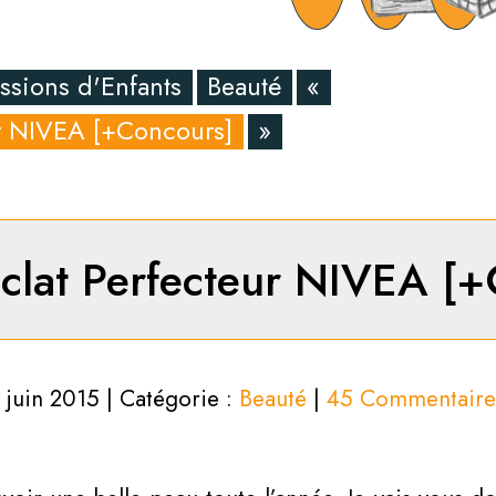
ssions d'Enfants
Beauté
«
eur NIVEA [+Concours]
»
Éclat Perfecteur NIVEA [
1 juin 2015 | Catégorie :
Beauté
|
45 Commentaire