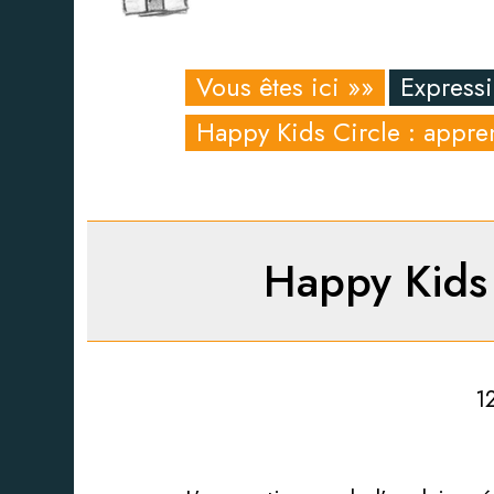
Vous êtes ici »»
Expressi
Happy Kids Circle : appren
Happy Kids 
1