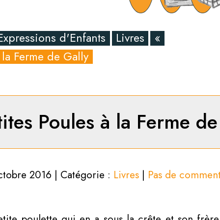
Expressions d'Enfants
Livres
«
à la Ferme de Gally
tites Poules à la Ferme de
ctobre 2016 | Catégorie :
Livres
|
Pas de comment
tite poulette qui en a sous la crête et son frèr