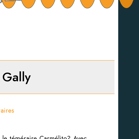
 Gally
aires
e le téméraire Carmélito? Avec