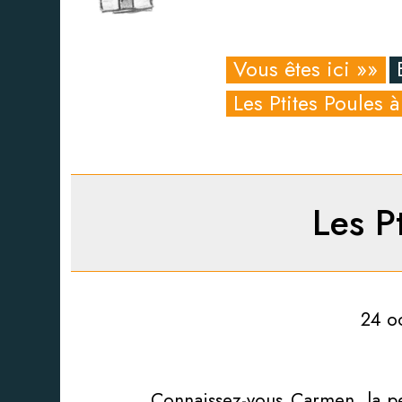
Vous êtes ici »»
Les Ptites Poules 
Les P
24 o
Connaissez-vous Carmen, la pe