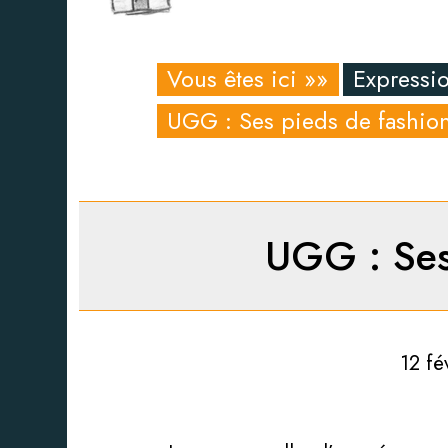
Vous êtes ici »»
Expressio
UGG : Ses pieds de fashion
UGG : Ses
12 fé