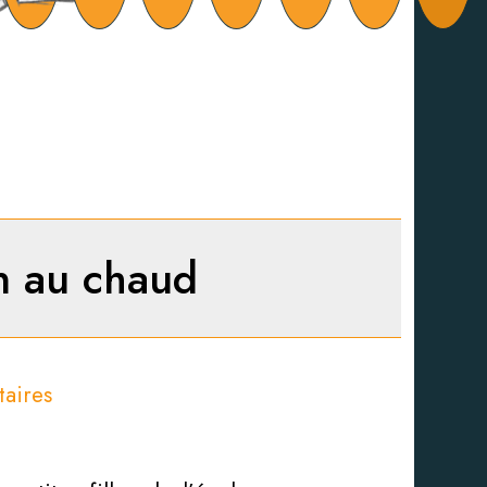
n au chaud
aires